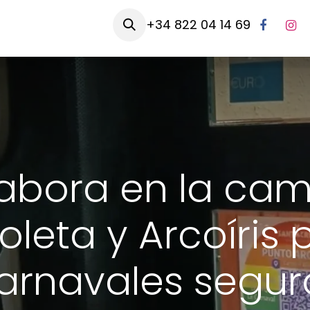
es somos
Empleo
Tienda oxia
+34 822 04 14 69
labora en la ca
oleta y Arcoíris
arnavales segur