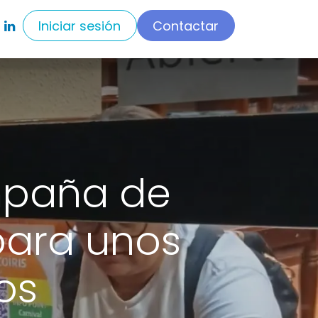
Iniciar sesión
Contactar
mpaña de
 para unos
os